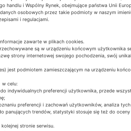
o handlu i Wspólny Rynek, obejmujące państwa Unii Europ
danych osobowych przez takie podmioty w naszym imieniu 
episami i regulacjami.
nformacje zawarte w plikach cookies.
re przechowywane są w urządzeniu końcowym użytkownika se
nazwę strony internetowej swojego pochodzenia, swój unik
dres) jest podmiotem zamieszczającym na urządzeniu końc
 w celu:
do indywidualnych preferencji użytkownika, przede wszystk
nę;
naniu preferencji i zachowań użytkowników, analiza tych 
 panujących trendów, statystyki stosuje się też do oceny 
olejnej stronie serwisu.