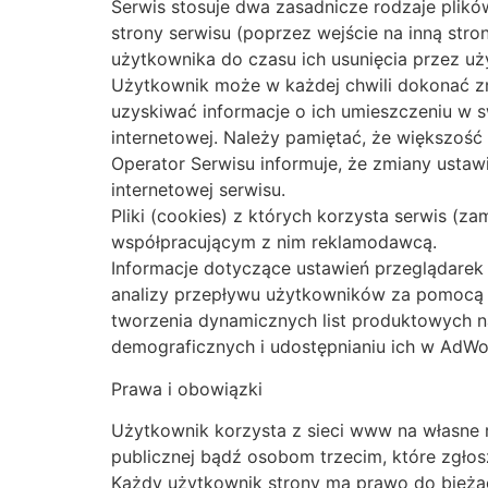
Serwis stosuje dwa zasadnicze rodzaje plików
strony serwisu (poprzez wejście na inną str
użytkownika do czasu ich usunięcia przez uż
Użytkownik może w każdej chwili dokonać zm
uzyskiwać informacje o ich umieszczeniu w 
internetowej. Należy pamiętać, że większość
Operator Serwisu informuje, że zmiany ustaw
internetowej serwisu.
Pliki (cookies) z których korzysta serwis 
współpracującym z nim reklamodawcą.
Informacje dotyczące ustawień przeglądarek 
analizy przepływu użytkowników za pomocą 
tworzenia dynamicznych list produktowych na
demograficznych i udostępnianiu ich w AdW
Prawa i obowiązki
Użytkownik korzysta z sieci www na własne 
publicznej bądź osobom trzecim, które zgło
Każdy użytkownik strony ma prawo do bieżąc