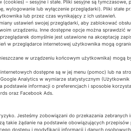
 (cookies) – sesyjne i stałe. Pliki sesyjne są tymczasowe
onę, wylogowanie lub wyłączenie przeglądarki). Pliki sta
ytkownika lub przez czas wynikający z ich ustawień.
iany ustawień swojej przeglądarki, aby zablokować obsłu
swoim urządzeniu. Inne dostępne opcje można sprawdzić w 
 przeglądarek domyślnie jest ustawione na akceptację za
ień w przeglądarce internetowej użytkownika mogą ogranic
(zamieszczane w urządzeniu końcowym użytkownika) mogą b
internetowych dostępne są w jej menu (pomoc) lub na stron
Google Analytics w wymiarze statystycznym (Użytkownik
 podstawie informacji o preferencjach i sposobie korzysta
ords oraz Facebook Ads.
ryzyko. Jesteśmy zobowiązani do przekazania zebranych 
szą takie żądanie na podstawie obowiązujących przepisów 
ego dostępu i modyfikacji informacji i danych osobowyc