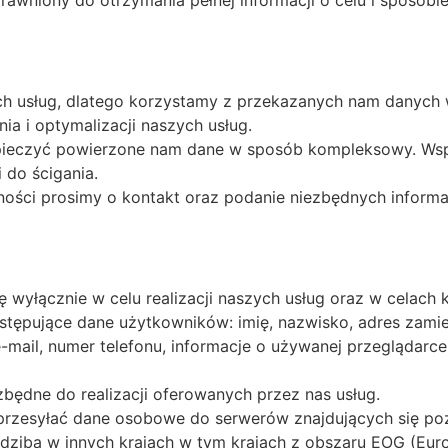
prawniony do otrzymania pełnej informacji o celu i sposo
h usług, dlatego korzystamy z przekazanych nam danych
nia i optymalizacji naszych usług.
pieczyć powierzone nam dane w sposób kompleksowy. Wsp
do ścigania.
ości prosimy o kontakt oraz podanie niezbędnych informa
wyłącznie w celu realizacji naszych usług oraz w celach 
tępujące dane użytkowników: imię, nazwisko, adres zamie
e-mail, numer telefonu, informacje o używanej przeglądarce
będne do realizacji oferowanych przez nas usług.
zesyłać dane osobowe do serwerów znajdujących się poz
edzibą w innych krajach w tym krajach z obszaru EOG (Eu