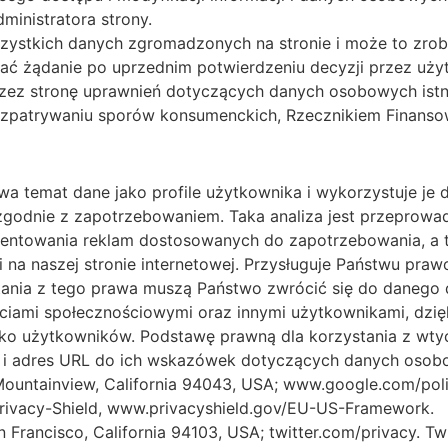
inistratora strony.
zystkich danych zgromadzonych na stronie i może to zro
znać żądanie po uprzednim potwierdzeniu decyzji przez uży
zez stronę uprawnień dotyczących danych osobowych istni
patrywaniu sporów konsumenckich, Rzecznikiem Finansow
a temat dane jako profile użytkownika i wykorzystuje je
 zgodnie z zapotrzebowaniem. Taka analiza jest przeprow
entowania reklam dostosowanych do zapotrzebowania, a 
 na naszej stronie internetowej. Przysługuje Państwu pra
stania z tego prawa muszą Państwo zwrócić się do danego
ieciami społecznościowymi oraz innymi użytkownikami, dzi
ako użytkowników. Podstawę prawną dla korzystania z wtyczek
i adres URL do ich wskazówek dotyczących danych osob
Mountainview, California 94043, USA; www.google.com/poli
ivacy-Shield, www.privacyshield.gov/EU-US-Framework.
San Francisco, California 94103, USA; twitter.com/privacy.