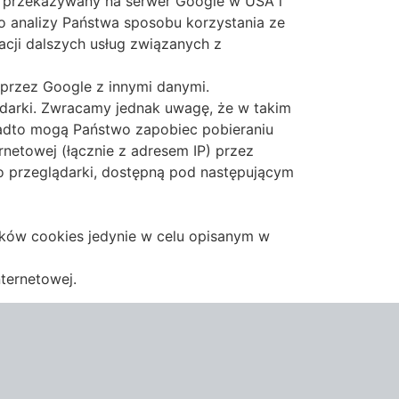
st przekazywany na serwer Google w USA i
 do analizy Państwa sposobu korzystania ze
acji dalszych usług związanych z
 przez Google z innymi danymi.
darki. Zwracamy jednak uwagę, że w takim
onadto mogą Państwo zapobiec pobieraniu
netowej (łącznie z adresem IP) przez
do przeglądarki, dostępną pod następującym
ików cookies jedynie w celu opisanym w
ternetowej.