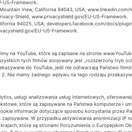
EU-US-Framework.
, Mountain View, California 94043, USA; www.linkedin.com/le
ivacy-Shield, www.privacyshield.gov/EU-US-Framework.
alifornia 94025, USA; developers.facebook.com/docs/plug
ivacyshield.gov/EU-US-Framework.
filmy na YouTube, które są zapisane na stronie www.YouT
szystkich tych filmów stosowany jest „rozszerzony tryb o
kazywane do YouTube, jeśli nie odtwarzają Państwo filmów
 2. Nie mamy żadnego wpływu na tego rodzaju przekazyw
ytics, usługi analizowania usług internetowych, oferowanej
 tekstowe, które są zapisywane na Państwa komputerze i um
 cookie informacje dotyczące sposobu korzystania przez Pa
zapisywane. W przypadku aktywowania anonimizacji IP na 
h krajach, które są stronami Porozumienia o Europejskim 