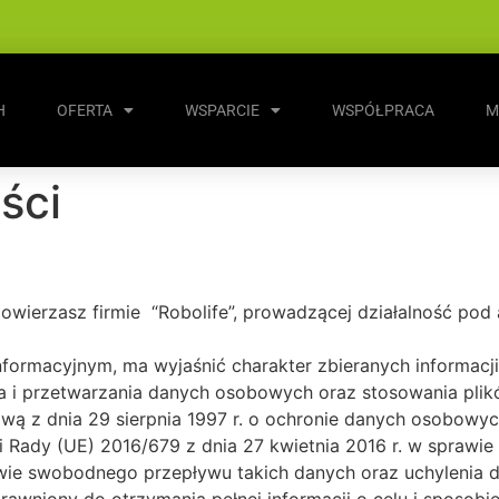
H
OFERTA
WSPARCIE
WSPÓŁPRACA
M
ści
, powierzasz firmie “Robolife”, prowadzącej działalność po
nformacyjnym, ma wyjaśnić charakter zbieranych informacji,
ia i przetwarzania danych osobowych oraz stosowania plik
wą z dnia 29 sierpnia 1997 r. o ochronie danych osobowych (
 Rady (UE) 2016/679 z dnia 27 kwietnia 2016 r. w sprawie
ie swobodnego przepływu takich danych oraz uchylenia 