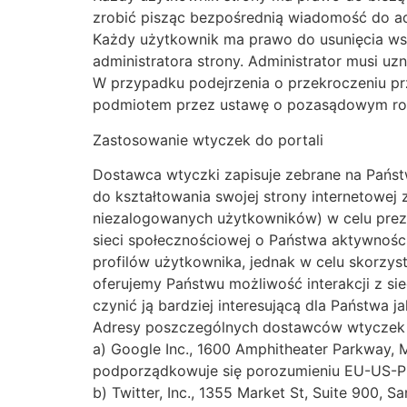
zrobić pisząc bezpośrednią wiadomość do adm
Każdy użytkownik ma prawo do usunięcia ws
administratora strony. Administrator musi u
W przypadku podejrzenia o przekroczeniu pr
podmiotem przez ustawę o pozasądowym roz
Zastosowanie wtyczek do portali
Dostawca wtyczki zapisuje zebrane na Państw
do kształtowania swojej strony internetowej
niezalogowanych użytkowników) w celu prez
sieci społecznościowej o Państwa aktywności
profilów użytkownika, jednak w celu skorzy
oferujemy Państwu możliwość interakcji z s
czynić ją bardziej interesującą dla Państwa j
Adresy poszczególnych dostawców wtyczek 
a) Google Inc., 1600 Amphitheater Parkway, 
podporządkowuje się porozumieniu EU-US-Pr
b) Twitter, Inc., 1355 Market St, Suite 900, 