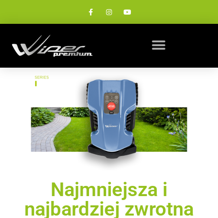
Najmniejsza i
najbardziej zwrotna