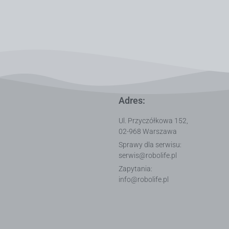
Adres:
Ul. Przyczółkowa 152,
02-968 Warszawa
Sprawy dla serwisu:
serwis@robolife.pl
Zapytania:
info@robolife.pl