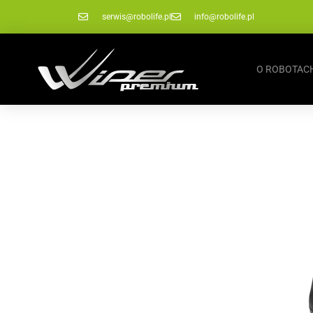
serwis@robolife.pl
info@robolife.pl
O ROBOTAC