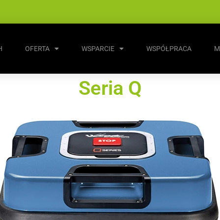
H
OFERTA
WSPARCIE
WSPÓŁPRACA
M
Seria Q