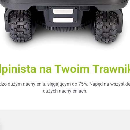
lpinista na Twoim Trawni
rdzo dużym nachyleniu, sięgającym do 75%. Napęd na wszystki
dużych nachyleniach.