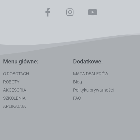
Menu główne:
Dodatkowe:
O ROBOTACH
MAPA DEALERÓW
ROBOTY
Blog
AKCESORIA
Polityka prywatności
SZKOLENIA
FAQ
APLIKACJA