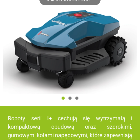
Roboty serii I+ cechują się wytrzymałą i
kompaktową obudową oraz szerokimi,
gumowymi kołami napędowymi, które zapewniają