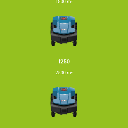
1800 m²
I250
2500 m²