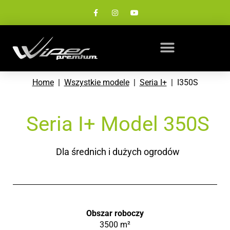
Home
|
Wszystkie modele
|
Seria I+
| I350S
Seria I+ Model 350S
Dla średnich i dużych ogrodów
Obszar roboczy
3500 m²