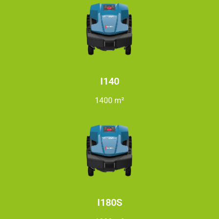
I140
1400 m²
I180S