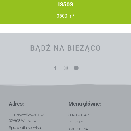
I350S
3500 m²
BĄDŹ NA BIEŻĄCO
Adres:
Menu główne:
Ul. Przyczółkowa 152,
O ROBOTACH
02-968 Warszawa
ROBOTY
Sprawy dla serwisu:
AKCESORIA