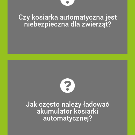
środowiska?
Kosiarka automatyczna nie emituje spalin, dlatego należy do sprzętów
Czy kosiarka automatyczna jest
ekologicznych.
niebezpieczna dla zwierząt?
Czy kosiarka automatyczna jest
niebezpieczna dla zwierząt?
Jak często należy ładować
Robot koszący wstrzymuje swoją pracę w pobliżu zwierząt i ludzi.
akumulator kosiarki
automatycznej?