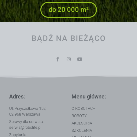
do 20 000 m²
BĄDŹ NA BIEŻĄCO
Adres:
Menu główne:
Ul. Przyczółkowa 152,
O ROBOTACH
02-968 Warszawa
ROBOTY
Sprawy dla serwisu:
AKCESORIA
serwis@robolife.pl
SZKOLENIA
Zapytania: