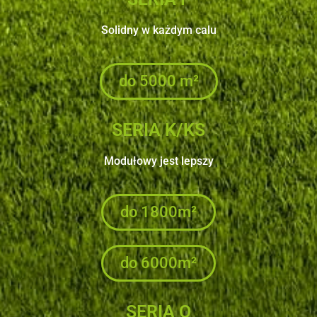
Solidny w każdym calu
do 5000 m²
SERIA K/KS
Modułowy jest lepszy
do 1800m²
do 6000m²
SERIA Q