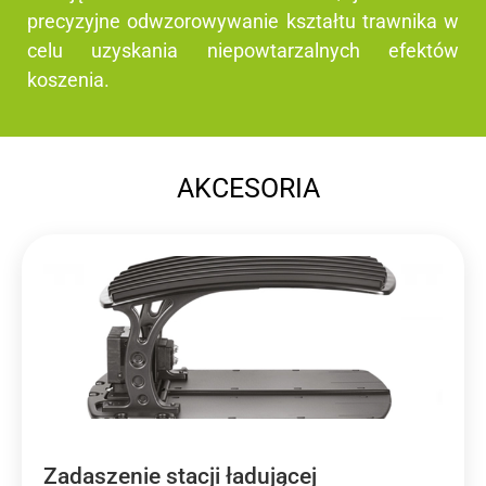
precyzyjne odwzorowywanie kształtu trawnika w
celu uzyskania niepowtarzalnych efektów
koszenia.
AKCESORIA
Zadaszenie stacji ładującej