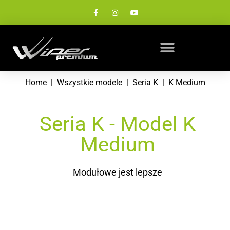
Home
|
Wszystkie modele
|
Seria K
| K Medium
Seria K - Model K
Medium
Modułowe jest lepsze