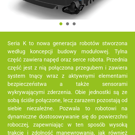
Seria K to nowa generacja robotów stworzona
według koncepcji budowy modułowej. Tylna
część zawiera napęd oraz serce robota. Przednia
część jest z nią połączona przegubem i zawiera
system tnący wraz z aktywnymi elementami
bezpieczeństwa a także sensorami
wykrywającymi zderzenia. Obie jednostki są ze
sobą ściśle połączone, lecz zarazem pozostają od
siebie niezależne. Pozwala to robotowi na
dynamiczne dostosowywanie się do powierzchni
roboczej, zapewniając w ten sposób wysoką
trakcję i zdolność manewrowania, jak również