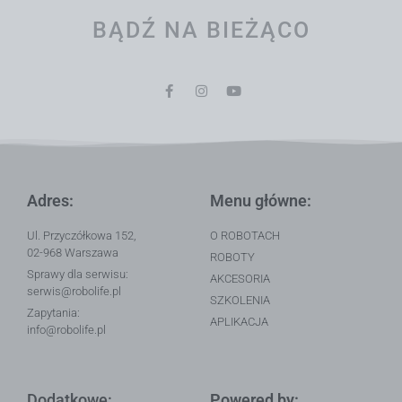
BĄDŹ NA BIEŻĄCO
Adres:
Menu główne:
Ul. Przyczółkowa 152,
O ROBOTACH
02-968 Warszawa
ROBOTY
Sprawy dla serwisu:
AKCESORIA
serwis@robolife.pl
SZKOLENIA
Zapytania:
APLIKACJA
info@robolife.pl
Dodatkowe:
Powered by: